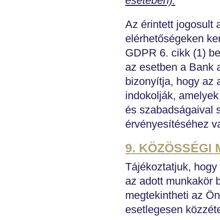
esetében):
Az érintett jogosult
elérhetőségeken ker
GDPR 6. cikk (1) be
az esetben a Bank a
bizonyítja, hogy az
indokolják, amelyek 
és szabadságaival s
érvényesítéséhez v
9. KÖZÖSSÉGI
Tájékoztatjuk, hogy 
az adott munkakör be
megtekintheti az Ön
esetlegesen közzétet