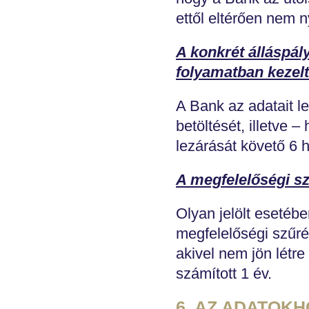
ettől eltérően nem n
A konkrét álláspál
folyamatban kezelt
A Bank az adatait le
betöltését, illetve 
lezárását követő 6 h
A megfelelőségi s
Olyan jelölt esetébe
megfelelőségi szűrés
akivel nem jön létr
számított 1 év.
6. AZ ADATOK