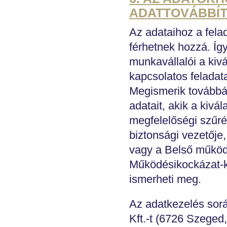
ADATTOVÁBBÍ
Az adataihoz a fela
férhetnek hozzá. Íg
munkavállalói a kiv
kapcsolatos feladat
Megismerik továbbá
adatait, akik a kivá
megfelelőségi szűré
biztonsági vezetője,
vagy a Belső működé
Működésikockázat-ke
ismerheti meg.
Az adatkezelés sor
Kft.-t (6726 Szeged,