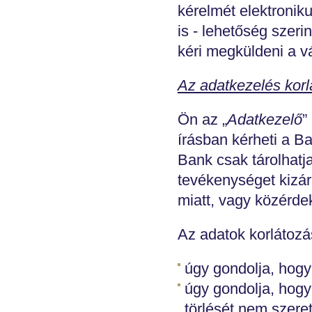
kérelmét elektronik
is - lehetőség szer
kéri megküldeni a vá
Az adatkezelés korl
Ön az „
Adatkezelő
”
írásban kérheti a B
Bank csak tárolhatj
tevékenységet kizár
miatt, vagy közérde
Az adatok korlátozás
úgy gondolja, hogy
úgy gondolja, hogy
törlését nem szere