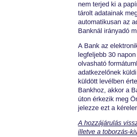
nem terjed ki a papí
tárolt adatainak me
automatikusan az ada
Banknál irányadó m
A Bank az elektroni
legfeljebb 30 napon
olvasható formátum
adatkezelőnek küldi
küldött levélben ért
Bankhoz, akkor a Ban
úton érkezik meg Ön
jelezze ezt a kérel
A hozzájárulás viss
illetve a toborzás-k