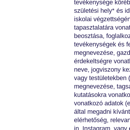
tevékenysége körébe
születési hely* és i
iskolai végzettségé
tapasztalatára vona
beosztása, foglalkoz
tevékenységek és fe
megnevezése, gazda
érdekeltségre vona
neve, jogviszony ke
vagy testületekben 
megnevezése, tagság
kutatásokra vonatko
vonatkozó adatok (elj
által megadni kívánt
elérhetőség, relev
in, Instagram, vagy