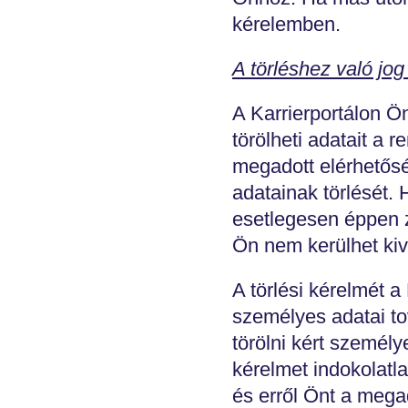
kérelemben.
A törléshez való jog 
A Karrierportálon Ö
törölheti adatait a 
megadott elérhetősé
adatainak törlését. H
esetlegesen éppen z
Ön nem kerülhet kiv
A törlési kérelmét a
személyes adatai to
törölni kért személy
kérelmet indokolatla
és erről Önt a megad