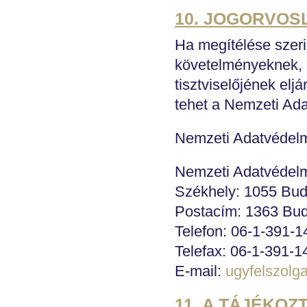
10. JOGORVOS
Ha megítélése szeri
követelményeknek,
tisztviselőjének elj
tehet a Nemzeti Ad
Nemzeti Adatvédelm
Nemzeti Adatvédelm
Székhely: 1055 Buda
Postacím: 1363 Buda
Telefon: 06-1-391-1
Telefax: 06-1-391-1
E-mail:
ugyfelszolg
11. A TÁJÉKO