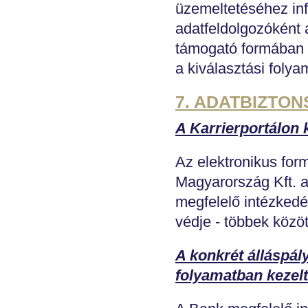
üzemeltetéséhez inf
adatfeldolgozóként 
támogató formában c
a kiválasztási foly
7. ADATBIZTO
A Karrierportálon 
Az elektronikus for
Magyarország Kft. a
megfelelő intézkedé
védje - többek közöt
A konkrét álláspál
folyamatban kezelt