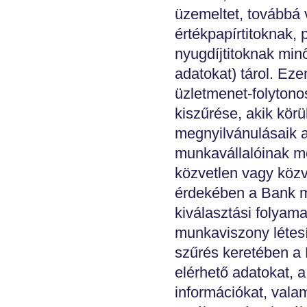
üzemeltet, továbbá v
értékpapírtitoknak, p
nyugdíjtitoknak min
adatokat) tárol. Eze
üzletmenet-folytono
kiszűrése, akik kör
megnyilvánulásaik 
munkavállalóinak me
közvetlen vagy közv
érdekében a Bank me
kiválasztási folyama
munkaviszony létesít
szűrés keretében a 
elérhető adatokat, a
információkat, vala