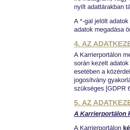
nyílt adattárakban t
A *-gal jelölt adato
adatok megadása ö
4. AZ ADATKE
A Karrierportálon me
során kezelt adatok
esetében a közérdek
jogosítvány gyakorl
szükséges [GDPR 6. 
5. AZ ADATKEZ
A Karrierportálon 
A Karrierportálon
ké