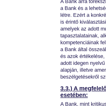
A Bank arra töreksz
a Bank és a lehets
létre. Ezért a konk
is érintő kiválasztá
amelyek az adott mu
tapasztalatainak, 
kompetenciáinak fe
a Bank által összeál
és azok értékelése,
adott idegen nyelvű 
alapján, illetve ame
beszélgetésekről szü
3.3.) A megfelel
esetében:
A Bank, mint kritikus