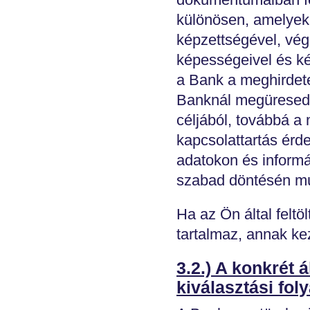
különösen, amelyek
képzettségével, vég
képességeivel és ké
a Bank a meghirdete
Banknál megüresedő,
céljából, továbbá a
kapcsolattartás érde
adatokon és informá
szabad döntésén mú
Ha az Ön által feltö
tartalmaz, annak ke
3.2.) A konkrét 
kiválasztási fo