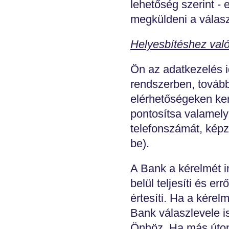
lehetőség szerint -
megküldeni a válasz
Helyesbítéshez való
Ön az adatkezelés id
rendszerben, tovább
elérhetőségeken ker
pontosítsa valamely 
telefonszámát, képz
be).
A Bank a kérelmét i
belül teljesíti és e
értesíti. Ha a kérel
Bank válaszlevele is
Önhöz. Ha más úton 