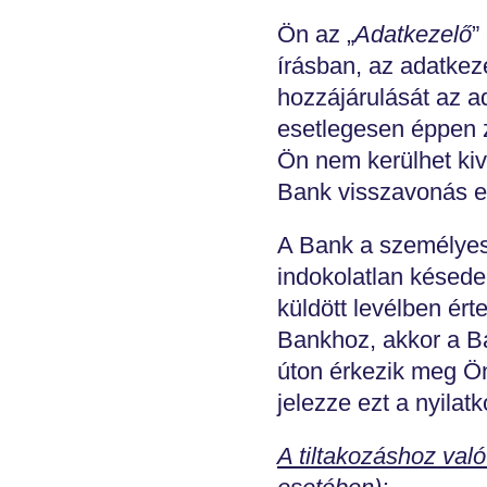
Ön az „
Adatkezelő
”
írásban, az adatkez
hozzájárulását az a
esetlegesen éppen z
Ön nem kerülhet kiv
Bank visszavonás el
A Bank a személyes
indokolatlan késedel
küldött levélben ért
Bankhoz, akkor a Ban
úton érkezik meg Ön
jelezze ezt a nyilat
A tiltakozáshoz val