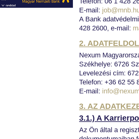
Telefon: 06 1 428 2
E-mail:
job@mnb.h
A Bank adatvédelmi t
428 2600, e-mail:
m
2. ADATFELDO
Nexum Magyarorszá
Székhelye: 6726 Sze
Levelezési cím: 672
Telefon: +36 62 55 
E-mail:
info@nexum
3. AZ ADATKEZ
3.1.) A Karrierp
Az Ön által a regiszt
dokumentumaiban fel