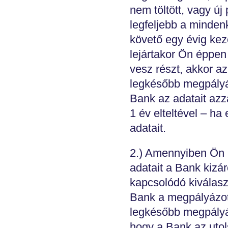
nem töltött, vagy új
legfeljebb a minden
követő egy évig kez
lejártakor Ön éppen
vesz részt, akkor a
legkésőbb megpályáz
Bank az adatait azz
1 év elteltével – ha
adatait.
2.) Amennyiben Ön k
adatait a Bank kizá
kapcsolódó kiválasz
Bank a megpályázott
legkésőbb megpályáz
hogy a Bank az utols