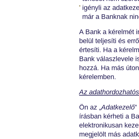
igényli az adatkez
már a Banknak nin
A Bank a kérelmét i
belül teljesíti és e
értesíti. Ha a kérel
Bank válaszlevele is
hozzá. Ha más úton k
kérelemben.
Az adathordozhatós
Ön az „
Adatkezelő
”
írásban kérheti a Ban
elektronikusan keze
megjelölt más adatk