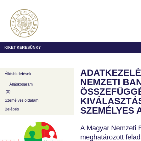
KIKET KERESÜNK?
ADATKEZELÉ
Álláshirdetések
NEMZETI BA
Álláskosaram
ÖSSZEFÜGGÉ
(
0
)
KIVÁLASZTÁ
Személyes oldalam
SZEMÉLYES 
Belépés
A Magyar Nemzeti B
meghatározott felad