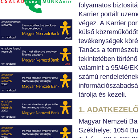
folyamatos biztosít
Karrier portált üzem
végez. A Karrier por
külső közreműködőt 
tevékenységek köré
Tanács a természet
tekintetében történ
valamint a 95/46/EK
számú rendeletének 
információszabadság
tárolja és kezeli.
1. ADATKEZEL
Magyar Nemzeti Ba
Székhelye: 1054 Bu