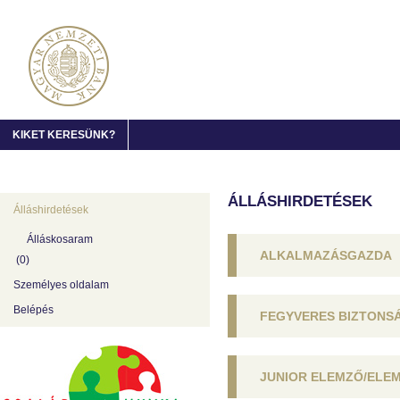
KIKET KERESÜNK?
ÁLLÁSHIRDETÉSEK
Álláshirdetések
Álláskosaram
ALKALMAZÁSGAZDA
(
0
)
Személyes oldalam
Belépés
FEGYVERES BIZTONSÁ
JUNIOR ELEMZŐ/ELE