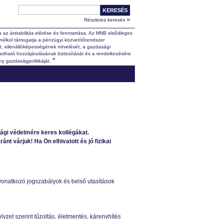
»
Részletes keresés
 az árstabilitás elérése és fenntartása. Az MNB elsődleges
nélkül támogatja a pénzügyi közvetítőrendszer
át, ellenállóképességének növelését, a gazdasági
rtható hozzájárulásának biztosítását és a rendelkezésére
"
ny gazdaságpolitikáját.
sági védelmére keres kollégákat.
nt várjuk! Ha Ön elhivatott és jó fizikai
 vonatkozó jogszabályok és belső utasítások
yzet szerint tűzoltás, életmentés, kárenyhítés