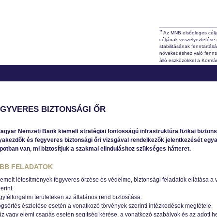
"
Az MNB elsődleges célja
céljának veszélyeztetése 
stabilitásának fenntartás
növekedéshez való fennta
álló eszközökkel a Kormá
GYVERES BIZTONSÁGI ŐR
agyar Nemzeti Bank kiemelt stratégiai fontosságú infrastruktúra fizikai bizton
yakezdők és fegyveres biztonsági őri vizsgával rendelkezők jelentkezését egyará
apotban van, mi biztosítjuk a szakmai elinduláshoz szükséges hátteret.
BB FELADATOK
iemelt létesítmények fegyveres őrzése és védelme, biztonsági feladatok ellátása a
erint.
yfélforgalmi területeken az általános rend biztosítása.
ogsértés észlelése esetén a vonatkozó törvények szerinti intézkedések megtétele.
z vagy elemi csapás esetén segítség kérése, a vonatkozó szabályok és az adott hel