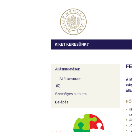
KIKET KERESÜNK?
FE
Álláshirdetések
Álláskosaram
A M
Pál
(
0
)
áll
Személyes oldalam
FŐ
Belépés
K
sz
Üg
J
Tű