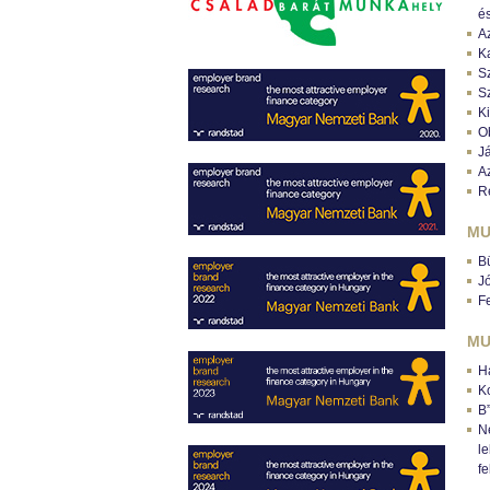
és
A
K
S
Sz
Ki
O
J
A
R
MU
B
Jó
F
MU
H
Ko
B”
N
le
fe