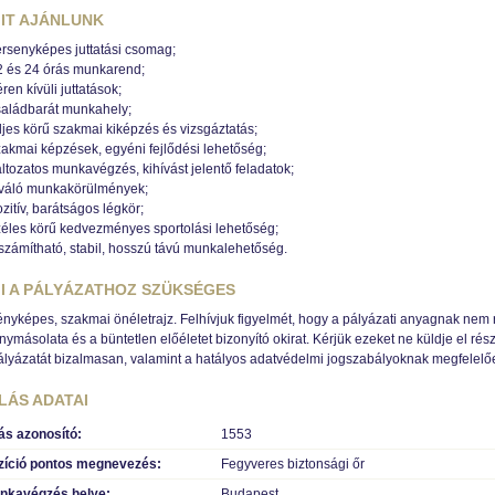
IT AJÁNLUNK
ersenyképes juttatási csomag;
2 és 24 órás munkarend;
ren kívüli juttatások;
saládbarát munkahely;
ljes körű szakmai kiképzés és vizsgáztatás;
zakmai képzések, egyéni fejlődési lehetőség;
ltozatos munkavégzés, kihívást jelentő feladatok;
iváló munkakörülmények;
zitív, barátságos légkör;
zéles körű kedvezményes sportolási lehetőség;
iszámítható, stabil, hosszú távú munkalehetőség.
I A PÁLYÁZATHOZ SZÜKSÉGES
ényképes, szakmai önéletrajz. Felhívjuk figyelmét, hogy a pályázati anyagnak ne
nymásolata és a büntetlen előéletet bizonyító okirat. Kérjük ezeket ne küldje el rés
ályázatát bizalmasan, valamint a hatályos adatvédelmi jogszabályoknak megfelelőe
LÁS ADATAI
lás azonosító:
1553
zíció pontos megnevezés:
Fegyveres biztonsági őr
nkavégzés helye:
Budapest