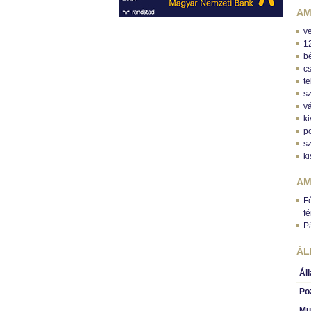
AM
v
1
bé
c
te
s
vá
k
po
s
k
AM
F
fé
P
ÁL
Ál
Po
Mu