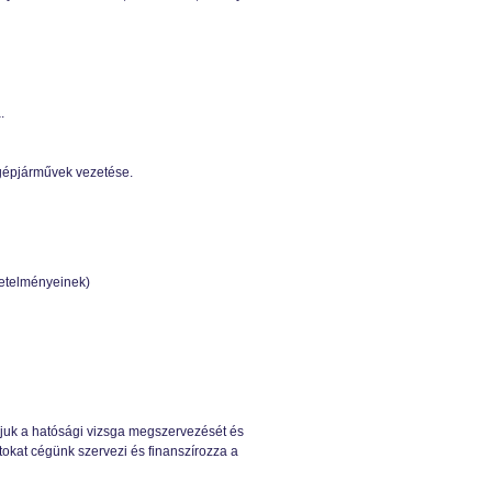
.
 gépjárművek vezetése.
övetelményeinek)
ljuk a hatósági vizsga megszervezését és
tokat cégünk szervezi és finanszírozza a