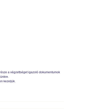
m része a végzettséget igazoló dokumentumok
zünkre.
n kezeljük.