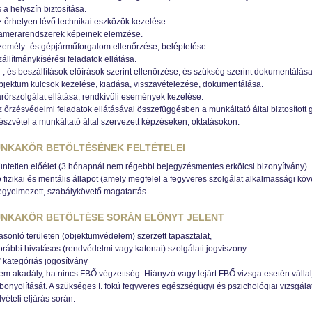
 a helyszín biztosítása.
z őrhelyen lévő technikai eszközök kezelése.
amerarendszerek képeinek elemzése.
zemély- és gépjárműforgalom ellenőrzése, beléptetése.
állítmánykísérési feladatok ellátása.
-, és beszállítások előírások szerint ellenőrzése, és szükség szerint dokumentálása
bjektum kulcsok kezelése, kiadása, visszavételezése, dokumentálása.
árőrszolgálat ellátása, rendkívüli események kezelése.
z őrzésvédelmi feladatok ellátásával összefüggésben a munkáltató által biztosított
észvétel a munkáltató által szervezett képzéseken, oktatásokon.
NKAKÖR BETÖLTÉSÉNEK FELTÉTELEI
üntetlen előélet (3 hónapnál nem régebbi bejegyzésmentes erkölcsi bizonyítvány)
 fizikai és mentális állapot (amely megfelel a fegyveres szolgálat alkalmassági k
egyelmezett, szabálykövető magatartás.
NKAKÖR BETÖLTÉSE SORÁN ELŐNYT JELENT
asonló területen (objektumvédelem) szerzett tapasztalat,
rábbi hivatásos (rendvédelmi vagy katonai) szolgálati jogviszony.
 kategóriás jogosítvány
em akadály, ha nincs FBŐ végzettség. Hiányzó vagy lejárt FBŐ vizsga esetén válla
bonyolítását. A szükséges I. fokú fegyveres egészségügyi és pszichológiai vizsgála
lvételi eljárás során.